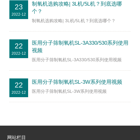
制氧机选购攻略| 3L机/5L机？到底选哪
23
个？
2022-12
制氧机选购攻略| 3L机/5L机？到底选哪个？
医用分子筛制氧机SL-3A330/530系列使用
22
视频
2022-12
医用分子筛制氧机SL-3A330/530系列使用视频
医用分子筛制氧机SL-3W系列使用视频
22
医用分子筛制氧机SL-3W系列使用视频
2022-12
网站栏目