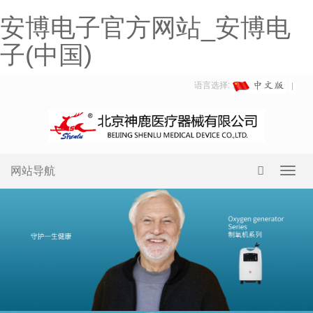
安博电子官方网站_安博电
子(中国)
语言选择:
网站导航
Toggl
navig