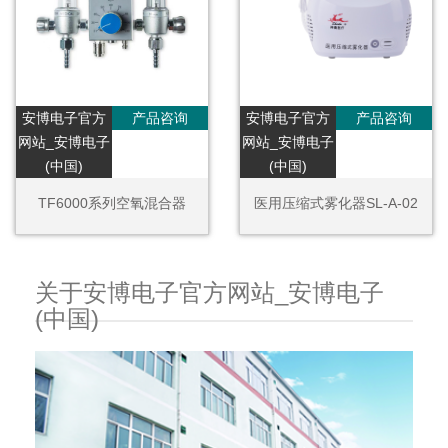
安博电子官方
产品咨询
安博电子官方
产品咨询
网站_安博电子
网站_安博电子
(中国)
(中国)
TF6000系列空氧混合器
医用压缩式雾化器SL-A-02
关于安博电子官方网站_安博电子
(中国)