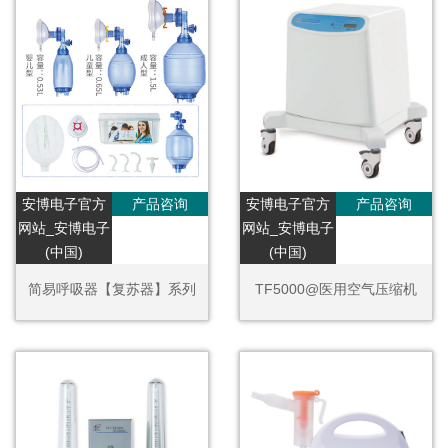
安博电子官方
产品咨询
安博电子官方
产品咨询
网站_安博电子
网站_安博电子
(中国)
(中国)
简易呼吸器【复苏器】系列
TF5000@医用空气压缩机