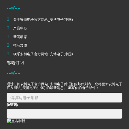
关于安博电子官方网站_安博电子(中国)
产品中心
新闻动态
招商加盟
联系安博电子官方网站_安博电子(中国)
邮箱订阅
通过订阅安博电子官方网站_安博电子(中国) 的邮件列表，您将更新安博电子
官方网站_安博电子(中国) 的最新消息。 填写你的电子邮件：
验证码: